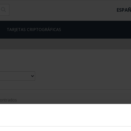
ESPA
TARJETAS CRIPTOGRÁFICAS
contrados