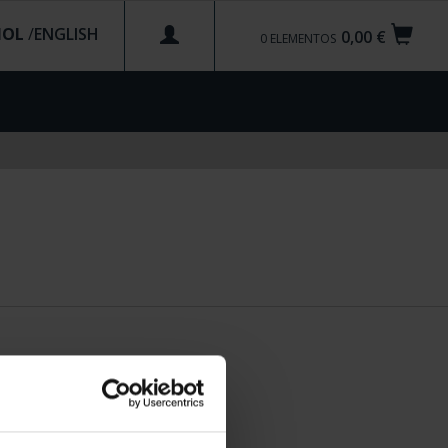
ÑOL
/
0,00 €
0
ELEMENTOS