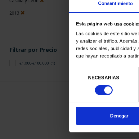
Castilla y León
Consentimiento
2013
Esta página web usa cookie
Las cookies de este sitio we
y analizar el tráfico. Ademá
CAPITALES D
redes sociales, publicidad y
Filtrar por Precio
COLECCION 
que hayan recopilado a parti
3.796
€1.000-€100.000
(1)
Selección
NECESARIAS
de
consentimiento
ORDENAR POR:
Denegar