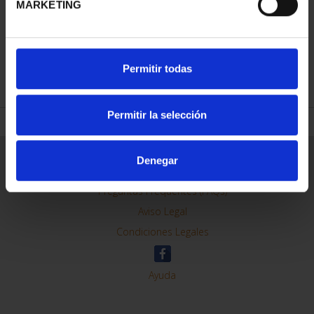
MARKETING
REFINAR
Permitir todas
Permitir la selección
Información General
Denegar
Contacto
Preguntas Frequentes (FAQs)
Aviso Legal
Condiciones Legales
Ayuda