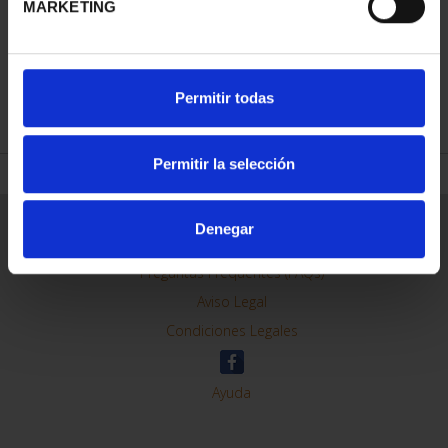
MARKETING
REFINAR
Permitir todas
Permitir la selección
Información General
Denegar
Contacto
Preguntas Frequentes (FAQs)
Aviso Legal
Condiciones Legales
Ayuda