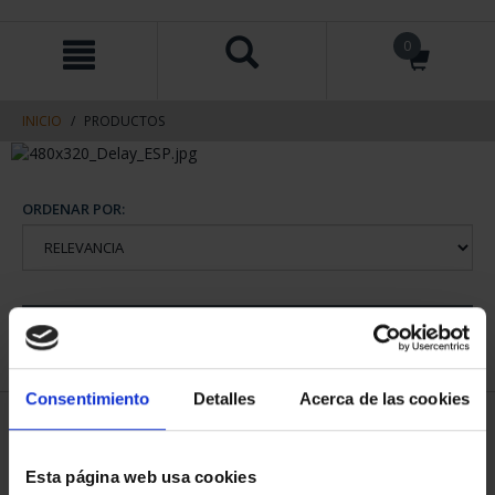
saltar
Saltar
0
al
al
contenido
men
de
navegacin
INICIO
PRODUCTOS
ORDENAR POR:
REFINAR
Consentimiento
Detalles
Acerca de las cookies
1 Productos encontrados
Esta página web usa cookies