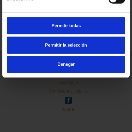
REFINAR
Permitir todas
Permitir la selección
Información General
Denegar
Contacto
Preguntas Frequentes (FAQs)
Aviso Legal
Condiciones Legales
Ayuda