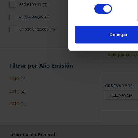
CAPITALES 
consentimiento
Cataluña
(5)
HUE
73,
Madrid
(5)
Galicia
(5)
Denegar
Castilla-La Mancha
(5)
más ...
Filtrar por Precio
€50-€199,99
(3)
€500-€999,99
(4)
SUSCRIPCIÓN
PROVI
€1.000-€100.000
(1)
949