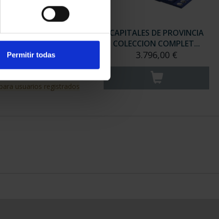
ITALES ESPAÑOLAS -
SUSCRIPCIÓN CAPITALES DE
ZARAGOZA
PROVINCIA 1
73,00 €
949,00 €
Permitir todas
Sólo para usuarios registrados
RIPCIÓN CAPITALES DE
CAPITALES DE PROVINCIA
PROVINCIA 4
COLECCION COMPLET...
949,00 €
3.796,00 €