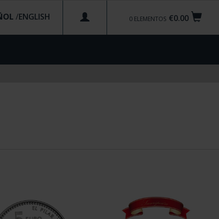
ÑOL
/
€0.00
0
ELEMENTOS