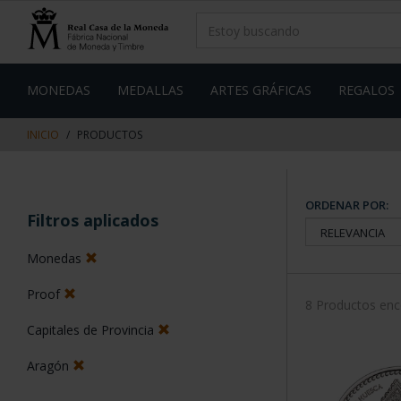
saltar
Saltar
al
al
contenido
men
de
navegacin
MONEDAS
MEDALLAS
ARTES GRÁFICAS
REGALOS
INICIO
PRODUCTOS