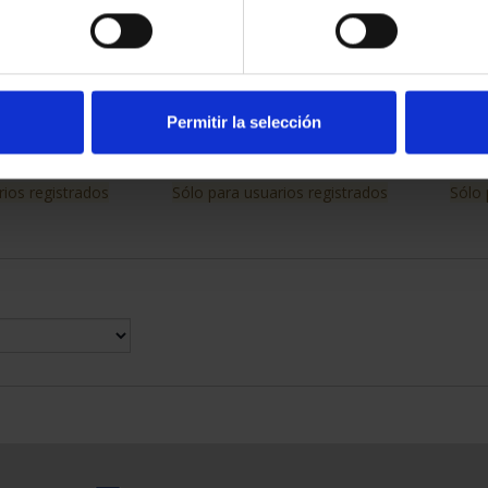
ESPAÑOLAS -
CAPITALES ESPAÑOLAS -
CAP
SCA
TERUEL
00 €
73,00 €
Permitir la selección
 CAPITALES DE
SUSCRIPCIÓN CAPITALES DE
SUSC
NCIA 2
PROVINCIA 3
,00 €
949,00 €