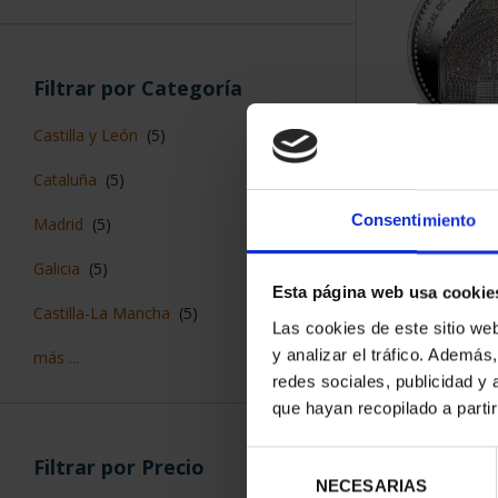
ORDENAR POR:
Filtros aplicados
Monedas
Proof
8 Productos en
Consentimiento
Capitales de Provincia
Aragón
Esta página web usa cookie
Las cookies de este sitio we
y analizar el tráfico. Ademá
redes sociales, publicidad y
que hayan recopilado a parti
Filtrar por Categoría
Selección
Castilla y León
(5)
NECESARIAS
de