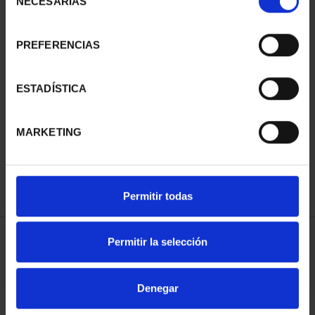
NECESARIAS
de
consentimiento
PREFERENCIAS
BICENTENARIO PRADO
BICENTENARIO PRADO
ESTADÍSTICA
2 ESCUDOS LEONE
2 ESCUDOS BENEDETTO
LEONI
1.245,00 €
1.245,00 €
MARKETING
Permitir todas
Permitir la selección
ORDENAR POR:
Denegar