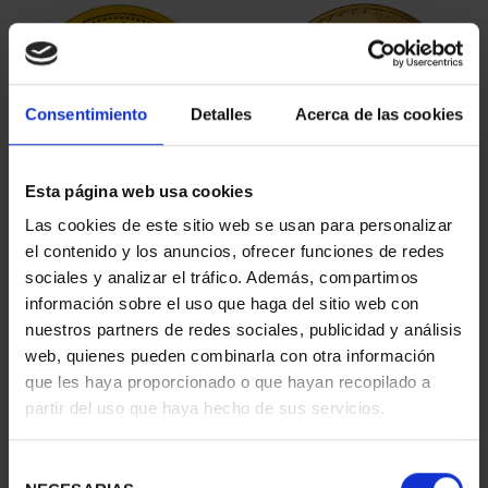
Consentimiento
Detalles
Acerca de las cookies
Esta página web usa cookies
JOYAS NUMISMATICAS
BICENTENARIO PRADO
Las cookies de este sitio web se usan para personalizar
IX (2019) CASA DE AUS...
2 ESCUDOS PASITELES
el contenido y los anuncios, ofrecer funciones de redes
245,00 €
1.245,00 €
sociales y analizar el tráfico. Además, compartimos
información sobre el uso que haga del sitio web con
nuestros partners de redes sociales, publicidad y análisis
web, quienes pueden combinarla con otra información
que les haya proporcionado o que hayan recopilado a
partir del uso que haya hecho de sus servicios.
Selección