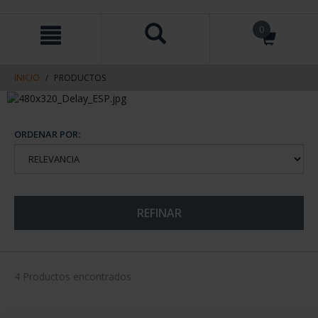
saltar
Saltar
0
al
al
contenido
men
de
navegacin
INICIO
PRODUCTOS
ORDENAR POR:
REFINAR
4 Productos encontrados