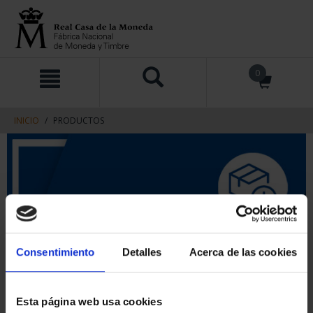
saltar
Saltar
0
al
al
contenido
men
de
navegacin
INICIO
PRODUCTOS
Consentimiento
Detalles
Acerca de las cookies
Esta página web usa cookies