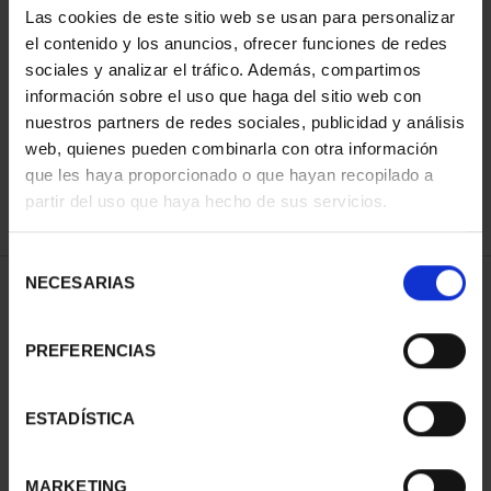
Las cookies de este sitio web se usan para personalizar
el contenido y los anuncios, ofrecer funciones de redes
sociales y analizar el tráfico. Además, compartimos
ORDENAR POR:
información sobre el uso que haga del sitio web con
nuestros partners de redes sociales, publicidad y análisis
web, quienes pueden combinarla con otra información
que les haya proporcionado o que hayan recopilado a
REFINAR
partir del uso que haya hecho de sus servicios.
Selección
NECESARIAS
de
2 Productos encontrados
consentimiento
PREFERENCIAS
ESTADÍSTICA
MARKETING