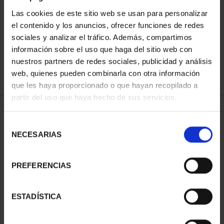
Las cookies de este sitio web se usan para personalizar
el contenido y los anuncios, ofrecer funciones de redes
ORDENAR POR:
sociales y analizar el tráfico. Además, compartimos
información sobre el uso que haga del sitio web con
nuestros partners de redes sociales, publicidad y análisis
web, quienes pueden combinarla con otra información
que les haya proporcionado o que hayan recopilado a
REFINAR
partir del uso que haya hecho de sus servicios.
Selección
2 Productos encontrados
NECESARIAS
de
consentimiento
PREFERENCIAS
ESTADÍSTICA