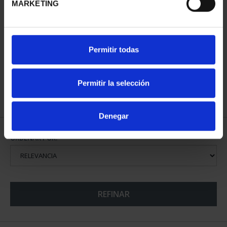
MARKETING
PATRIMONIO
CIUDADES PATRIMONIO
Permitir todas
NACIONAL II - PALACIO
- ALCALÁ DE HENARES
REAL DE...
73,00 €
73,00 €
Permitir la selección
Denegar
ORDENAR POR:
REFINAR