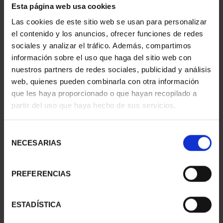
Esta página web usa cookies
PATRIMONIO
CIUDADES PATRIMONIO
NACIONAL II - PALACIO
- ALCALÁ DE HENARES
Las cookies de este sitio web se usan para personalizar
REAL DE...
73,00 €
el contenido y los anuncios, ofrecer funciones de redes
73,00 €
sociales y analizar el tráfico. Además, compartimos
información sobre el uso que haga del sitio web con
nuestros partners de redes sociales, publicidad y análisis
web, quienes pueden combinarla con otra información
que les haya proporcionado o que hayan recopilado a
partir del uso que haya hecho de sus servicios.
Selección
NECESARIAS
de
consentimiento
PREFERENCIAS
CIUDADES PATRIMONIO
CIUDADES PATRIMONIO
ESTADÍSTICA
- ÁVILA
II - CUENCA
73,00 €
73,00 €