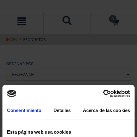
saltar
Saltar
0
al
al
contenido
men
de
navegacin
INICIO
PRODUCTOS
Consentimiento
Detalles
Acerca de las cookies
Esta página web usa cookies