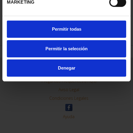
MARKETING
REFINAR
Permitir todas
Permitir la selección
Información General
Denegar
Contacto
Preguntas Frequentes (FAQs)
Aviso Legal
Condiciones Legales
Ayuda