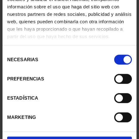
información sobre el uso que haga del sitio web con
nuestros partners de redes sociales, publicidad y análisis
web, quienes pueden combinarla con otra información
SUSCRIPCIÓN
SUSCRIPCIÓN
que les haya proporcionado o que hayan recopilado a
CAPITALES DE
CAPITALES DE
partir del uso que haya hecho de sus servicios.
PROVINCIA 1
PROVINCIA 2
949,00 €
949,00 €
Selección
Sólo para usuarios
Sólo para usuarios
NECESARIAS
de
registrados
registrados
consentimiento
PREFERENCIAS
ESTADÍSTICA
MARKETING