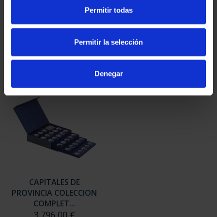
SUSCRIPCIÓN
SUSCRIPCIÓN
Permitir todas
CAPITALES DE
CAPITALES DE
PROVINCIA 3
PROVINCIA 4
949,00 €
949,00 €
Permitir la selección
Sólo para usuarios
Sólo para usuarios
registrados
registrados
Denegar
CAPITALES DE
PROVINCIA COLECCION
COMPLET...
3.796,00 €