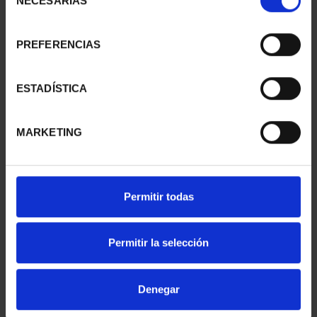
NECESARIAS
de
consentimiento
PREFERENCIAS
SUSCRIPCIÓN
SUSCRIPCIÓN
CAPITALES DE
CAPITALES DE
PROVINCIA 1
PROVINCIA 2
ESTADÍSTICA
949,00 €
949,00 €
Sólo para usuarios
Sólo para usuarios
MARKETING
registrados
registrados
Permitir todas
Permitir la selección
Denegar