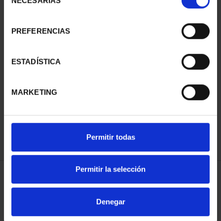
NECESARIAS
de
consentimiento
PREFERENCIAS
ESTADÍSTICA
SUSCRIPCIÓN
SUSCRIPCIÓN
CAPITALES DE
CAPITALES DE
MARKETING
PROVINCIA 3
PROVINCIA 4
949,00 €
949,00 €
Sólo para usuarios
Sólo para usuarios
registrados
registrados
Permitir todas
Permitir la selección
ORDENAR POR:
Denegar