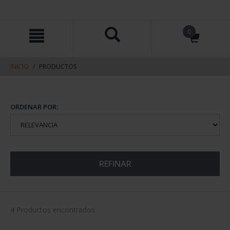
saltar
Saltar
0
al
al
contenido
men
de
navegacin
INICIO
PRODUCTOS
ORDENAR POR:
REFINAR
4 Productos encontrados