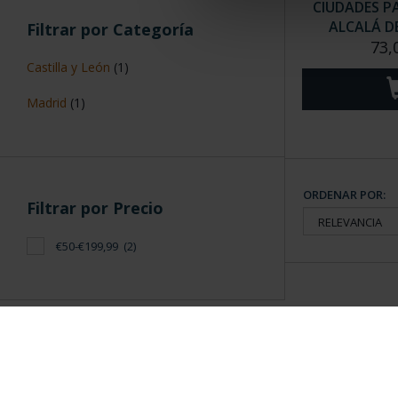
CIUDADES P
ALCALÁ D
Filtrar por Categoría
73,
Castilla y León
(1)
Madrid
(1)
ORDENAR POR:
Filtrar por Precio
€50-€199,99
(2)
Información General
Contacto
|
Preguntas Frequentes (FAQs)
|
Aviso Legal
|
Condicio