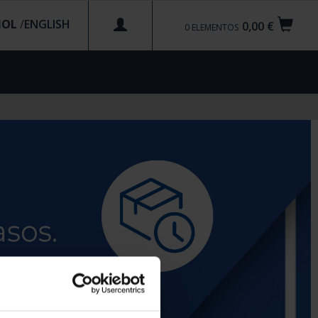
ÑOL
/
0,00 €
0
ELEMENTOS