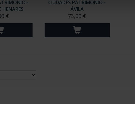
ATRIMONIO -
CIUDADES PATRIMONIO -
E HENARES
ÁVILA
00 €
73,00 €
nes Legales
|
|
Ayuda
|