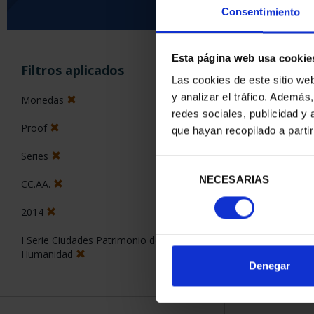
Consentimiento
ORDENAR POR:
Esta página web usa cookie
Filtros aplicados
Las cookies de este sitio we
y analizar el tráfico. Ademá
Monedas
redes sociales, publicidad y
Proof
que hayan recopilado a parti
2 Productos en
Series
Selección
NECESARIAS
de
CC.AA.
consentimiento
2014
I Serie Ciudades Patrimonio de la
Humanidad
Denegar