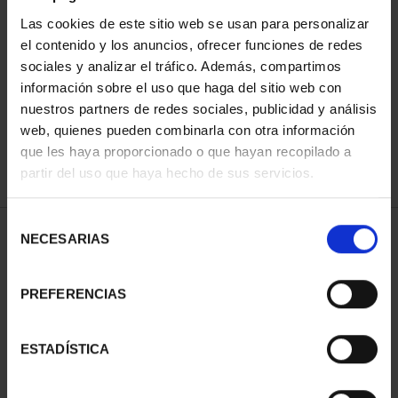
Las cookies de este sitio web se usan para personalizar
el contenido y los anuncios, ofrecer funciones de redes
ORDENAR POR:
sociales y analizar el tráfico. Además, compartimos
información sobre el uso que haga del sitio web con
nuestros partners de redes sociales, publicidad y análisis
web, quienes pueden combinarla con otra información
que les haya proporcionado o que hayan recopilado a
REFINAR
partir del uso que haya hecho de sus servicios.
Selección
1 Productos encontrados
NECESARIAS
de
consentimiento
PREFERENCIAS
ESTADÍSTICA