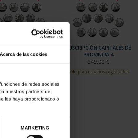
RIPCIÓN CAPITALES DE
SUSCRIPCIÓN CAPITALES DE
PROVINCIA 3
PROVINCIA 4
Acerca de las cookies
949,00 €
949,00 €
para usuarios registrados
Sólo para usuarios registrados
 funciones de redes sociales
con nuestros partners de
ue les haya proporcionado o
MARKETING