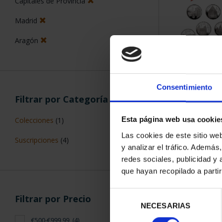
Capitales de Provincia
Madrid
Aragón
SUSCRIPCIÓN 
PROVI
Consentimiento
Filtrar por Categoría
949,
Sólo para usuar
Esta página web usa cookie
Colecciones
(1)
Las cookies de este sitio we
Suscripciones
(4)
y analizar el tráfico. Ademá
redes sociales, publicidad y
que hayan recopilado a parti
Selección
Filtrar por Precio
NECESARIAS
de
consentimiento
€500-€999,99
(4)