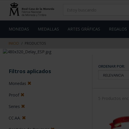
saltar
Saltar
al
al
contenido
men
de
navegacin
MONEDAS
MEDALLAS
ARTES GRÁFICAS
REGALOS
INICIO
PRODUCTOS
ORDENAR POR:
Filtros aplicados
Monedas
Proof
5 Productos en
Series
CC.AA.