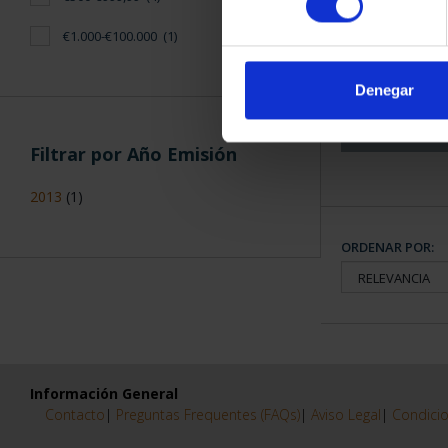
CAPITALES 
€1.000-€100.000
(1)
COLECCION
3.79
Denegar
Filtrar por Año Emisión
2013
(1)
ORDENAR POR:
Información General
Contacto
|
Preguntas Frequentes (FAQs)
|
Aviso Legal
|
Condicio