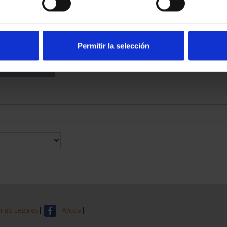
DE PROVINCIA
 COMPLET...
6,00 €
Permitir la selección
nes Legales
|
|
Ayuda
|