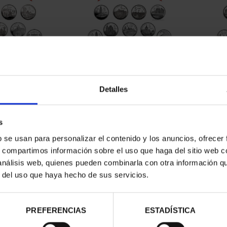
CAPITALES DE
SUSCRIPCIÓN CAPITALES DE
SUSC
NCIA 1
PROVINCIA 2
Detalles
00 €
949,00 €
ios registrados
Sólo para usuarios registrados
Sólo 
s
b se usan para personalizar el contenido y los anuncios, ofrecer
s, compartimos información sobre el uso que haga del sitio web 
 análisis web, quienes pueden combinarla con otra información q
r del uso que haya hecho de sus servicios.
PREFERENCIAS
ESTADÍSTICA