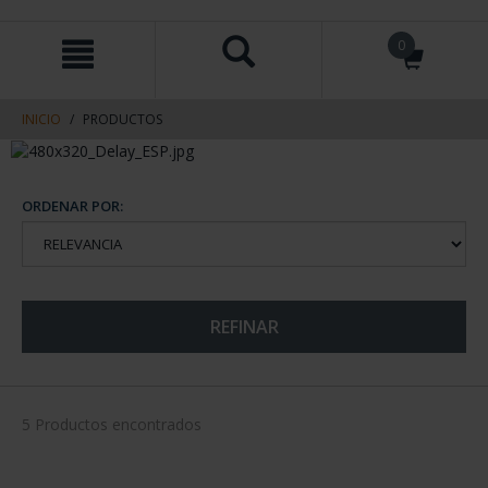
saltar
Saltar
0
al
al
contenido
men
de
navegacin
INICIO
PRODUCTOS
ORDENAR POR:
REFINAR
5 Productos encontrados