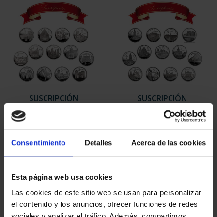
SUSCRIPCIÓN
SUSCRIPCIÓN
CAPITALES DE
CAPITALES DE
PROVINCIA 1
PROVINCIA 2
949,00 €
949,00 €
Consentimiento
Detalles
Acerca de las cookies
Sólo para usuarios
Sólo para usuarios
registrados
registrados
Esta página web usa cookies
Las cookies de este sitio web se usan para personalizar
el contenido y los anuncios, ofrecer funciones de redes
sociales y analizar el tráfico. Además, compartimos