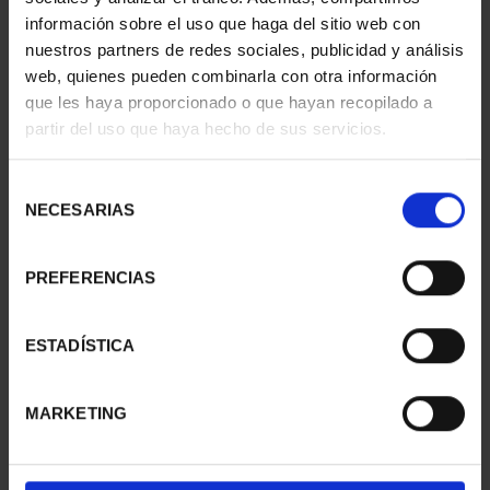
información sobre el uso que haga del sitio web con
nuestros partners de redes sociales, publicidad y análisis
web, quienes pueden combinarla con otra información
que les haya proporcionado o que hayan recopilado a
partir del uso que haya hecho de sus servicios.
SUSCRIPCIÓN
SUSCRIPCIÓN
CAPITALES DE
CAPITALES DE
PROVINCIA 3
PROVINCIA 4
Selección
949,00 €
949,00 €
NECESARIAS
de
consentimiento
Sólo para usuarios
Sólo para usuarios
registrados
registrados
PREFERENCIAS
ESTADÍSTICA
MARKETING