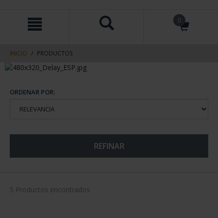
saltar
Saltar
0
al
al
contenido
men
de
navegacin
INICIO
PRODUCTOS
ORDENAR POR:
REFINAR
5 Productos encontrados