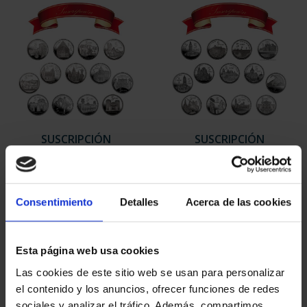
SUSCRIPCIÓN
SUSCRIPCIÓN
CAPITALES DE
CAPITALES DE
PROVINCIA 1
PROVINCIA 2
949,00 €
949,00 €
Consentimiento
Detalles
Acerca de las cookies
Sólo para usuarios
Sólo para usuarios
registrados
registrados
Esta página web usa cookies
Las cookies de este sitio web se usan para personalizar
el contenido y los anuncios, ofrecer funciones de redes
sociales y analizar el tráfico. Además, compartimos