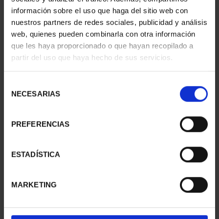
información sobre el uso que haga del sitio web con
nuestros partners de redes sociales, publicidad y análisis
web, quienes pueden combinarla con otra información
que les haya proporcionado o que hayan recopilado a
partir del uso que haya hecho de sus servicios.
SUSCRIPCIÓN
SUSCRIPCIÓN
CAPITALES DE
CAPITALES DE
PROVINCIA 3
PROVINCIA 4
Selección
949,00 €
949,00 €
NECESARIAS
de
consentimiento
Sólo para usuarios
Sólo para usuarios
registrados
registrados
PREFERENCIAS
ESTADÍSTICA
MARKETING