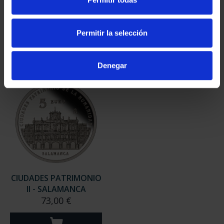
II- MÉRIDA
II - LA LAGUNA
73,00 €
73,00 €
Permitir la selección
Denegar
CIUDADES PATRIMONIO
II - SALAMANCA
73,00 €