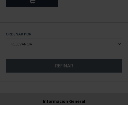
ORDENAR POR:
REFINAR
Información General
Contacto
Preguntas Frequentes (FAQs)
Aviso Legal