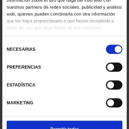
información sobre el uso que haga del sitio web con
nuestros partners de redes sociales, publicidad y análisis
web, quienes pueden combinarla con otra información
que les haya proporcionado o que hayan recopilado a
CIUDADES PATRIMONIO
CIUDADES PATRIMONIO
partir del uso que haya hecho de sus servicios.
II - CUENCA
II- IBIZA
73,00 €
73,00 €
Selección
NECESARIAS
de
consentimiento
PREFERENCIAS
ESTADÍSTICA
MARKETING
CIUDADES PATRIMONIO
CIUDADES PATRIMONIO
Permitir todas