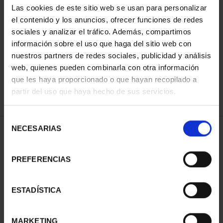
Las cookies de este sitio web se usan para personalizar
el contenido y los anuncios, ofrecer funciones de redes
sociales y analizar el tráfico. Además, compartimos
ORDENAR POR:
información sobre el uso que haga del sitio web con
nuestros partners de redes sociales, publicidad y análisis
web, quienes pueden combinarla con otra información
que les haya proporcionado o que hayan recopilado a
REFINAR
partir del uso que haya hecho de sus servicios.
Selección
NECESARIAS
de
1 Productos encontrados
consentimiento
PREFERENCIAS
ESTADÍSTICA
MARKETING