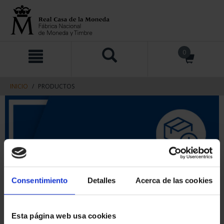
saltar
Saltar
0
al
al
contenido
men
de
navegacin
INICIO
PRODUCTOS
Consentimiento
Detalles
Acerca de las cookies
Esta página web usa cookies