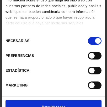
información sobre el uso que haga del sitio web con
nuestros partners de redes sociales, publicidad y análisis
web, quienes pueden combinarla con otra información
que les haya proporcionado o que hayan recopilado a
CIUDADES PATRIMONIO
CIUDADES PATRIMONIO
partir del uso que haya hecho de sus servicios.
- CÁCERES
- ALCALÁ DE HENARES
73,00 €
73,00 €
Selección
NECESARIAS
de
consentimiento
PREFERENCIAS
ESTADÍSTICA
MARKETING
CIUDADES PATRIMONIO
CIUDADES PATRIMONIO
Permitir todas