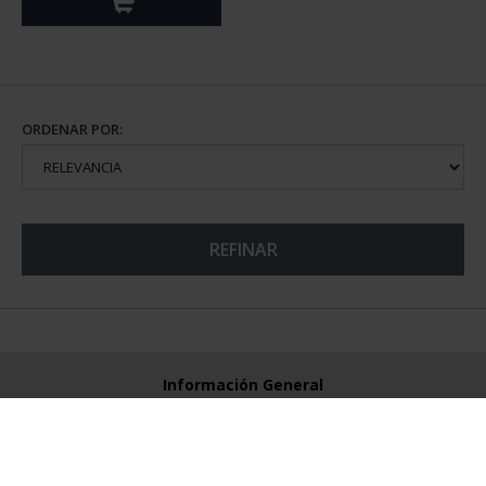
ORDENAR POR:
REFINAR
Información General
Contacto
Preguntas Frequentes (FAQs)
Aviso Legal