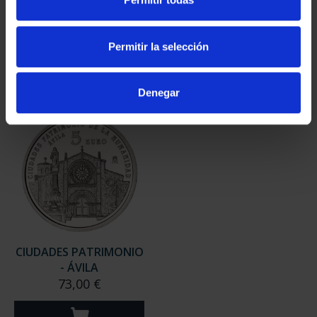
- CÓRDOBA
- BAEZA
73,00 €
73,00 €
Permitir la selección
Denegar
CIUDADES PATRIMONIO
- ÁVILA
73,00 €