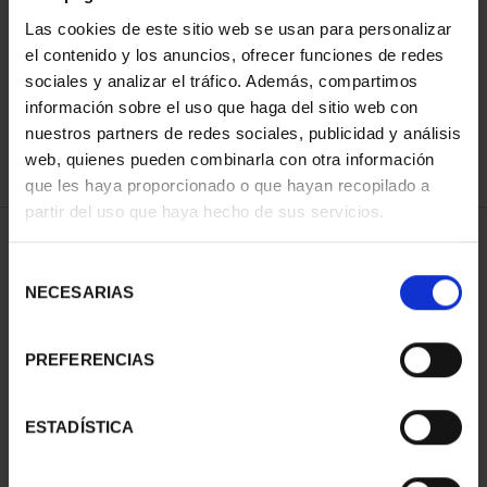
Las cookies de este sitio web se usan para personalizar
el contenido y los anuncios, ofrecer funciones de redes
ORDENAR POR:
sociales y analizar el tráfico. Además, compartimos
información sobre el uso que haga del sitio web con
nuestros partners de redes sociales, publicidad y análisis
web, quienes pueden combinarla con otra información
que les haya proporcionado o que hayan recopilado a
REFINAR
partir del uso que haya hecho de sus servicios.
Selección
2 Productos encontrados
NECESARIAS
de
consentimiento
PREFERENCIAS
ESTADÍSTICA