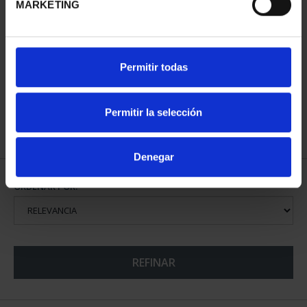
MARKETING
PATRIMONIO
CIUDADES PATRIMONIO
Permitir todas
NACIONAL II - PALACIO
- ALCALÁ DE HENARES
REAL DE...
73,00 €
73,00 €
Permitir la selección
Denegar
ORDENAR POR:
REFINAR