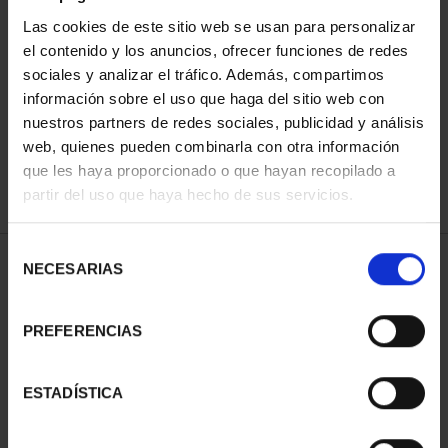
Las cookies de este sitio web se usan para personalizar
el contenido y los anuncios, ofrecer funciones de redes
ORDENAR POR:
sociales y analizar el tráfico. Además, compartimos
información sobre el uso que haga del sitio web con
nuestros partners de redes sociales, publicidad y análisis
web, quienes pueden combinarla con otra información
que les haya proporcionado o que hayan recopilado a
REFINAR
partir del uso que haya hecho de sus servicios.
Selección
1 Productos encontrados
NECESARIAS
de
consentimiento
PREFERENCIAS
ESTADÍSTICA