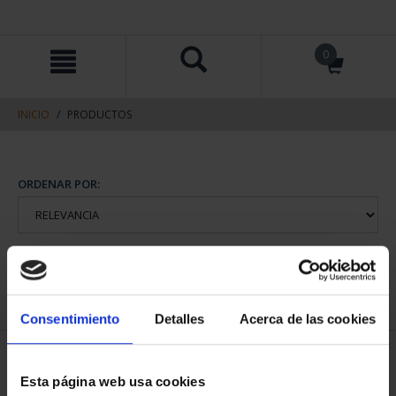
saltar
Saltar
0
al
al
contenido
men
de
navegacin
INICIO
PRODUCTOS
ORDENAR POR:
REFINAR
Consentimiento
Detalles
Acerca de las cookies
1 Productos encontrados
Esta página web usa cookies