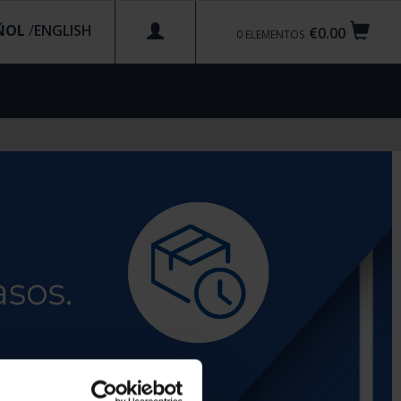
ÑOL
/
€0.00
0
ELEMENTOS