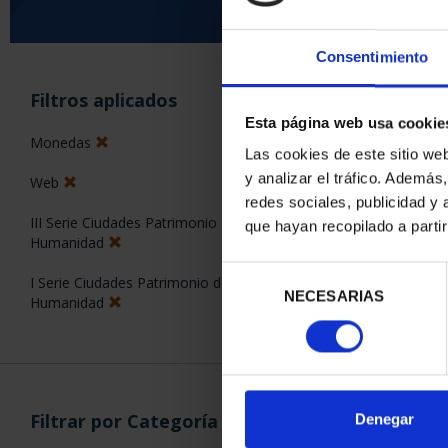
Consentimiento
ORDENAR POR:
Filtros aplicados
Esta página web usa cookie
Monedas
Las cookies de este sitio we
y analizar el tráfico. Ademá
Web
2 Productos en
redes sociales, publicidad y
III Serie Ciudades Patrimonio de la
que hayan recopilado a parti
Humanidad
Selección
I Serie Ciudades Patrimonio de la
NECESARIAS
de
Humanidad
consentimiento
Filtrar por Categoría
Denegar