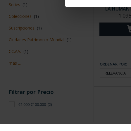
CIUDADES PA
Series
(1)
LA HUMANID
1.095
Colecciones
(1)
Suscripciones
(1)
Ciudades Patrimonio Mundial
(1)
CC.AA.
(1)
más ...
ORDENAR POR:
Filtrar por Precio
€1.000-€100.000
(2)