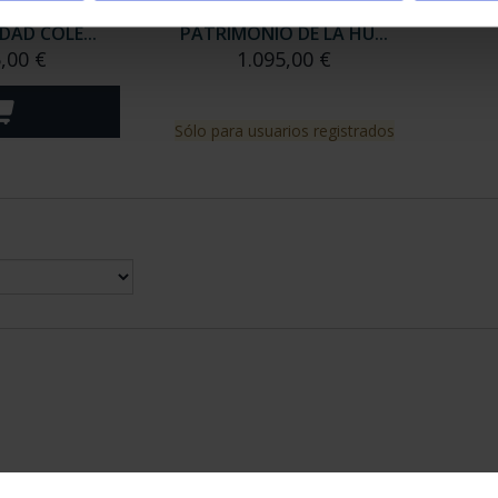
TRIMONIO DE
SUSCRIPCIÓN CIUDADES
AD COLE...
PATRIMONIO DE LA HU...
,00 €
1.095,00 €
Sólo para usuarios registrados