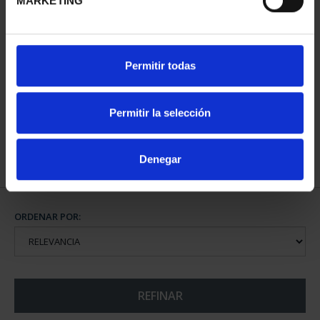
MARKETING
SUSCRIPCIÓN CIUDADES
Permitir todas
PATRIMONIO DE LA
HU...
1.095,00 €
Permitir la selección
Sólo para usuarios
registrados
Denegar
ORDENAR POR:
REFINAR