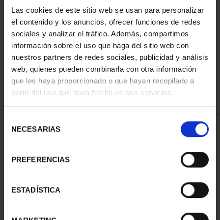
Las cookies de este sitio web se usan para personalizar
el contenido y los anuncios, ofrecer funciones de redes
ORDENAR POR:
sociales y analizar el tráfico. Además, compartimos
información sobre el uso que haga del sitio web con
nuestros partners de redes sociales, publicidad y análisis
web, quienes pueden combinarla con otra información
que les haya proporcionado o que hayan recopilado a
REFINAR
partir del uso que haya hecho de sus servicios.
Selección
NECESARIAS
de
1 Productos encontrados
consentimiento
PREFERENCIAS
ESTADÍSTICA