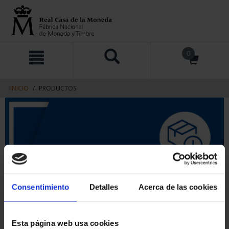
saltar
Saltar
0
al
al
contenido
men
de
navegacin
INICIO
PRODUCTOS
Consentimiento
Detalles
Acerca de las cookies
Esta página web usa cookies