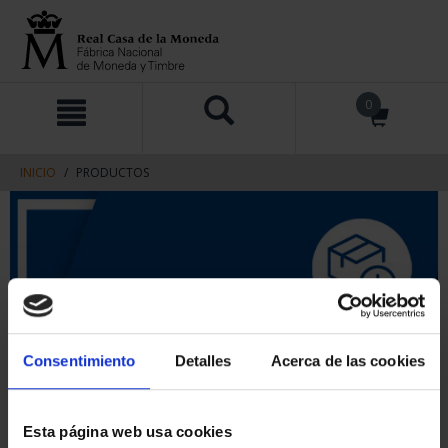
saltar
Saltar
0
al
al
contenido
men
de
navegacin
INICIO
PRODUCTOS
Consentimiento
Detalles
Acerca de las cookies
Esta página web usa cookies