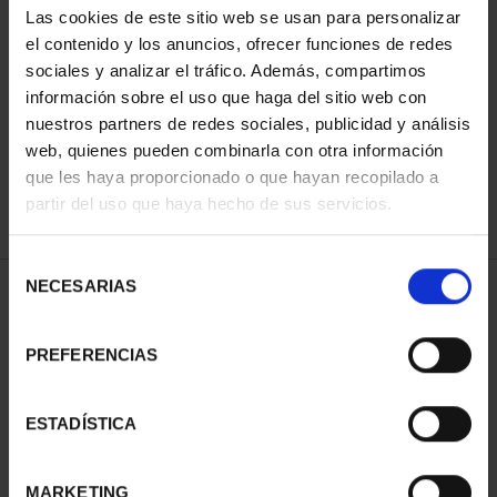
Las cookies de este sitio web se usan para personalizar
el contenido y los anuncios, ofrecer funciones de redes
sociales y analizar el tráfico. Además, compartimos
ORDENAR POR:
información sobre el uso que haga del sitio web con
nuestros partners de redes sociales, publicidad y análisis
web, quienes pueden combinarla con otra información
que les haya proporcionado o que hayan recopilado a
REFINAR
partir del uso que haya hecho de sus servicios.
Selección
NECESARIAS
de
1 Productos encontrados
consentimiento
PREFERENCIAS
ESTADÍSTICA
MARKETING