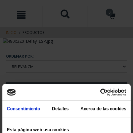
saltar
Saltar
0
al
al
contenido
men
de
navegacin
INICIO
PRODUCTOS
ORDENAR POR:
REFINAR
Consentimiento
Detalles
Acerca de las cookies
1 Productos encontrados
Esta página web usa cookies