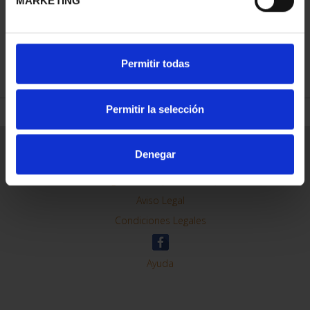
MARKETING
REFINAR
Permitir todas
Permitir la selección
Información General
Denegar
Contacto
Preguntas Frequentes (FAQs)
Aviso Legal
Condiciones Legales
Ayuda