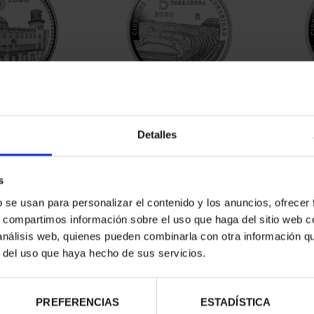
ESPAÑOLAS -
CIUDADES PATRIMONIO III -
CIUD
ANTE
TARRAGONA
Detalles
00 €
73,00 €
s
b se usan para personalizar el contenido y los anuncios, ofrecer
s, compartimos información sobre el uso que haga del sitio web 
 análisis web, quienes pueden combinarla con otra información q
r del uso que haya hecho de sus servicios.
PREFERENCIAS
ESTADÍSTICA