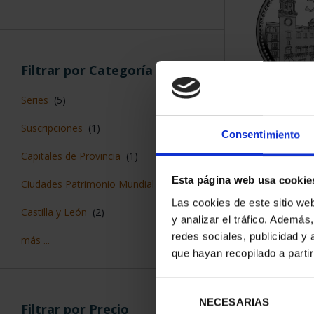
Filtrar por Categoría
Series
(5)
CAPITALES 
ALIC
Suscripciones
(1)
Consentimiento
73,
Capitales de Provincia
(1)
Esta página web usa cookie
Ciudades Patrimonio Mundial
(4)
Las cookies de este sitio we
Castilla y León
(2)
y analizar el tráfico. Ademá
redes sociales, publicidad y
más ...
que hayan recopilado a parti
Selección
NECESARIAS
de
Filtrar por Precio