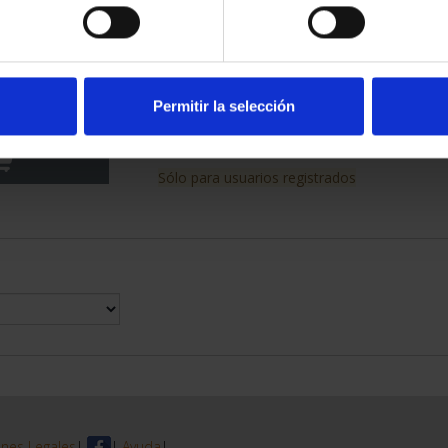
RIMONIO III -
SUSCRIPCIÓN CIUDADES
LEDO
PATRIMONIO DE LA HU...
Permitir la selección
00 €
1.095,00 €
Sólo para usuarios registrados
nes Legales
|
|
Ayuda
|