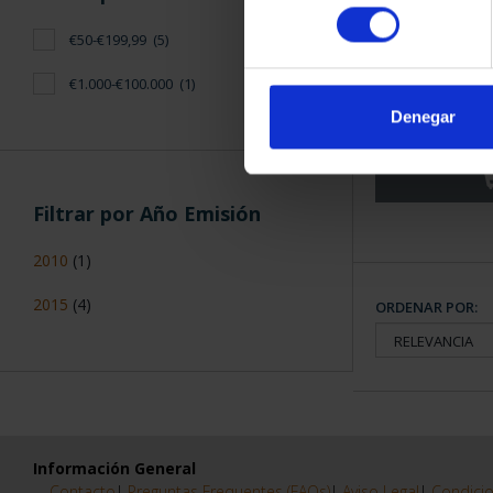
consentimiento
€50-€199,99
(5)
CIUDADES PAT
€1.000-€100.000
(1)
TO
Denegar
73,
Filtrar por Año Emisión
2010
(1)
2015
(4)
ORDENAR POR:
Información General
Contacto
|
Preguntas Frequentes (FAQs)
|
Aviso Legal
|
Condicio