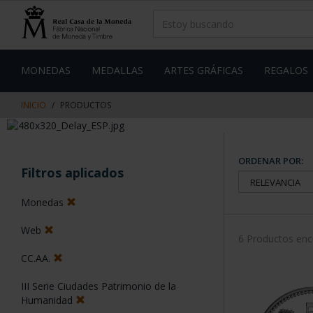
saltar
Saltar
al
al
contenido
men
de
navegacin
MONEDAS
MEDALLAS
ARTES GRÁFICAS
REGALOS
INICIO
PRODUCTOS
ORDENAR POR:
Filtros aplicados
Monedas
Web
6 Productos en
CC.AA.
III Serie Ciudades Patrimonio de la
Humanidad