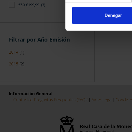
€50-€199,99
(3)
Denegar
Filtrar por Año Emisión
2014
(1)
2015
(2)
Información General
Contacto
|
Preguntas Frequentes (FAQs)
|
Aviso Legal
|
Condicio