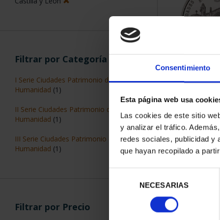
Castilla y León
Filtrar por Categoría
Consentimiento
CIUDADES P
I Serie Ciudades Patrimonio de la
ÁV
Humanidad
(1)
73,
Esta página web usa cookie
II Serie Ciudades Patrimonio de la
Las cookies de este sitio we
Humanidad
(1)
y analizar el tráfico. Ademá
III Serie Ciudades Patrimonio de la
redes sociales, publicidad y
Humanidad
(1)
que hayan recopilado a parti
Selección
ORDENAR POR:
NECESARIAS
de
consentimiento
Filtrar por Precio