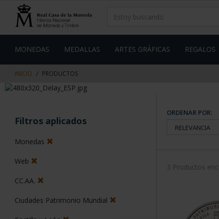
saltar
Saltar
al
al
contenido
men
de
navegacin
MONEDAS
MEDALLAS
ARTES GRÁFICAS
REGALOS
INICIO
PRODUCTOS
ORDENAR POR:
Filtros aplicados
Monedas
Web
3 Productos en
CC.AA.
Ciudades Patrimonio Mundial