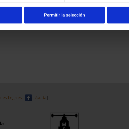
Permitir la selección
nes Legales
|
|
Ayuda
|