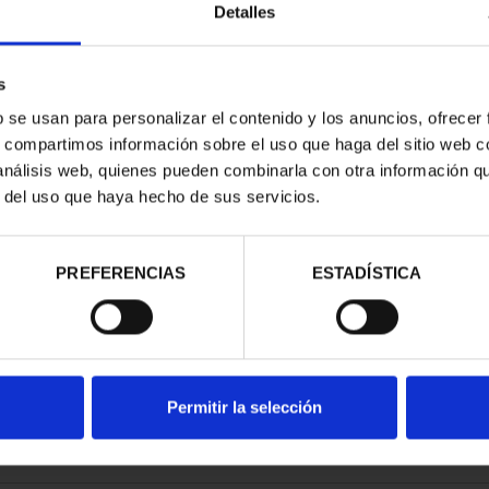
Detalles
s
b se usan para personalizar el contenido y los anuncios, ofrecer
s, compartimos información sobre el uso que haga del sitio web 
RIMONIO II -
CIUDADES PATRIMONIO III -
 análisis web, quienes pueden combinarla con otra información q
MANCA
SEGOVIA
r del uso que haya hecho de sus servicios.
00 €
73,00 €
PREFERENCIAS
ESTADÍSTICA
Permitir la selección