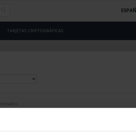
ESPA
TARJETAS CRIPTOGRÁFICAS
contrados