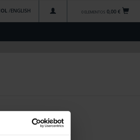
ÑOL
/
0,00 €
0
ELEMENTOS