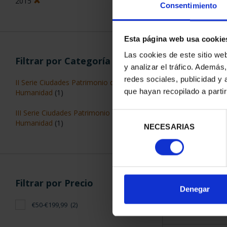
2015
Consentimiento
Esta página web usa cookie
Las cookies de este sitio we
Filtrar por Categoría
y analizar el tráfico. Ademá
CIUDADES PAT
redes sociales, publicidad y
II Serie Ciudades Patrimonio de la
SALA
que hayan recopilado a parti
Humanidad
(1)
73,
III Serie Ciudades Patrimonio de la
Selección
Humanidad
(1)
NECESARIAS
de
consentimiento
Filtrar por Precio
ORDENAR POR:
Denegar
€50-€199,99
(2)