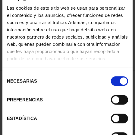
Las cookies de este sitio web se usan para personalizar
el contenido y los anuncios, ofrecer funciones de redes
ORDENAR POR:
sociales y analizar el tráfico. Además, compartimos
información sobre el uso que haga del sitio web con
nuestros partners de redes sociales, publicidad y análisis
web, quienes pueden combinarla con otra información
que les haya proporcionado o que hayan recopilado a
REFINAR
partir del uso que haya hecho de sus servicios.
Selección
1 Productos encontrados
NECESARIAS
de
consentimiento
PREFERENCIAS
ESTADÍSTICA