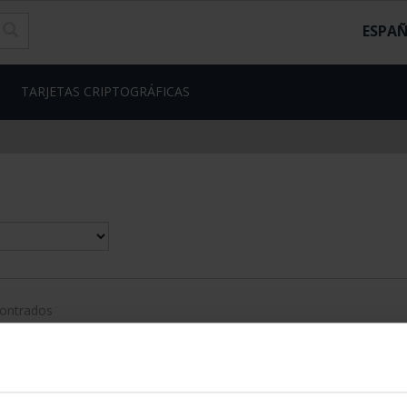
ESPA
TARJETAS CRIPTOGRÁFICAS
contrados