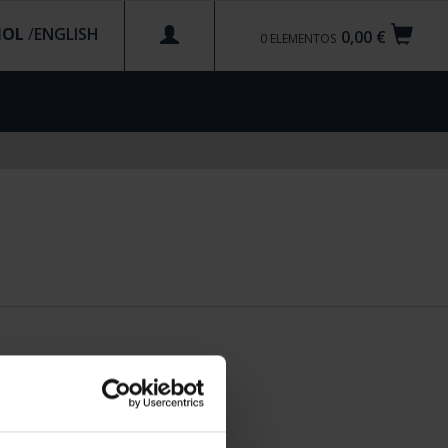
ÑOL
/
0,00 €
0
ELEMENTOS