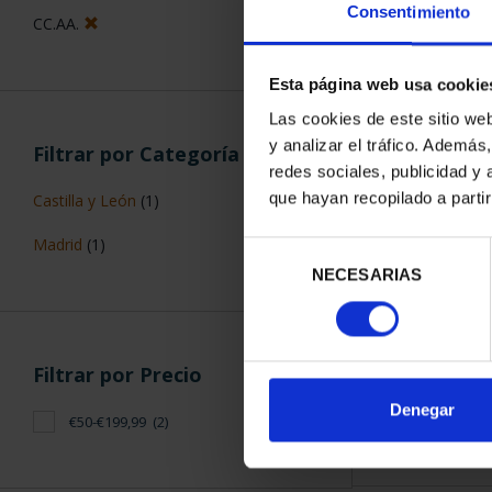
Consentimiento
CC.AA.
Esta página web usa cookie
Las cookies de este sitio we
y analizar el tráfico. Ademá
Filtrar por Categoría
CIUDADES P
redes sociales, publicidad y
ALCALÁ D
que hayan recopilado a parti
Castilla y León
(1)
73,
Madrid
(1)
Selección
NECESARIAS
de
consentimiento
Filtrar por Precio
ORDENAR POR:
Denegar
€50-€199,99
(2)