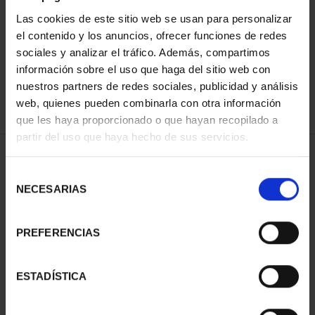
ORDENAR POR:
Las cookies de este sitio web se usan para personalizar
el contenido y los anuncios, ofrecer funciones de redes
sociales y analizar el tráfico. Además, compartimos
información sobre el uso que haga del sitio web con
nuestros partners de redes sociales, publicidad y análisis
REFINAR
web, quienes pueden combinarla con otra información
que les haya proporcionado o que hayan recopilado a
partir del uso que haya hecho de sus servicios.
1 Productos encontrados
Selección
NECESARIAS
de
consentimiento
PREFERENCIAS
ESTADÍSTICA