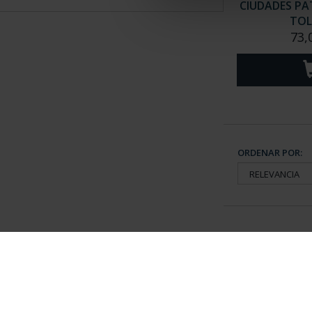
CIUDADES PAT
TOL
73,
ORDENAR POR:
Información General
Contacto
|
Preguntas Frequentes (FAQs)
|
Aviso Legal
|
Condicio