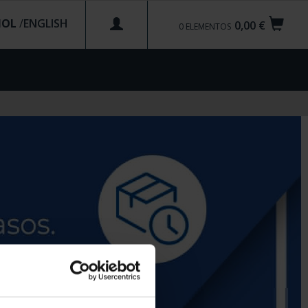
ÑOL
/
0,00 €
0
ELEMENTOS