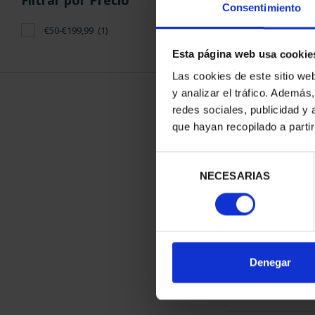
Filtrar por Precio
Consentimiento
€50-€199,99
(1)
Esta página web usa cookie
Las cookies de este sitio we
y analizar el tráfico. Ademá
CAPITALES 
redes sociales, publicidad y
OVI
que hayan recopilado a parti
73,
Selección
NECESARIAS
de
consentimiento
ORDENAR POR:
Denegar