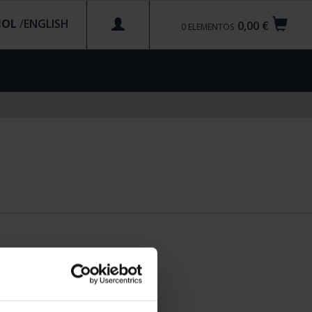
ÑOL
/
0,00 €
0
ELEMENTOS