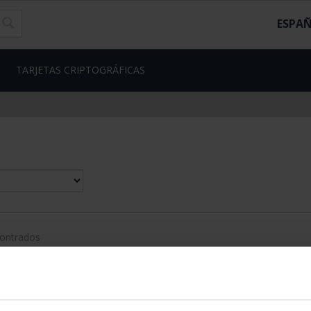
ESPA
TARJETAS CRIPTOGRÁFICAS
contrados