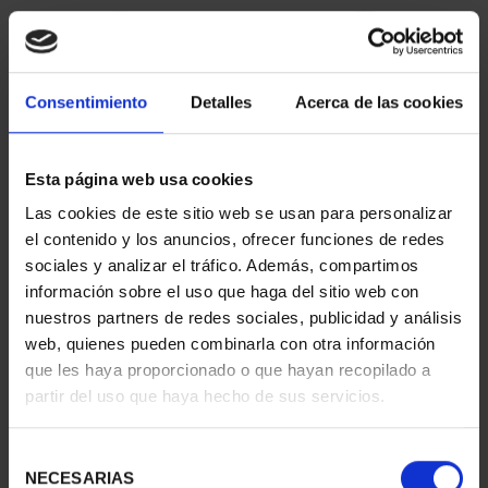
Consentimiento
Detalles
Acerca de las cookies
Esta página web usa cookies
Las cookies de este sitio web se usan para personalizar
CAPITALES ESPAÑOLAS
CAPITALES ESPAÑOLAS
el contenido y los anuncios, ofrecer funciones de redes
- ALICANTE
- CASTELLON DE LA ...
sociales y analizar el tráfico. Además, compartimos
73,00 €
73,00 €
información sobre el uso que haga del sitio web con
nuestros partners de redes sociales, publicidad y análisis
web, quienes pueden combinarla con otra información
que les haya proporcionado o que hayan recopilado a
partir del uso que haya hecho de sus servicios.
Selección
NECESARIAS
de