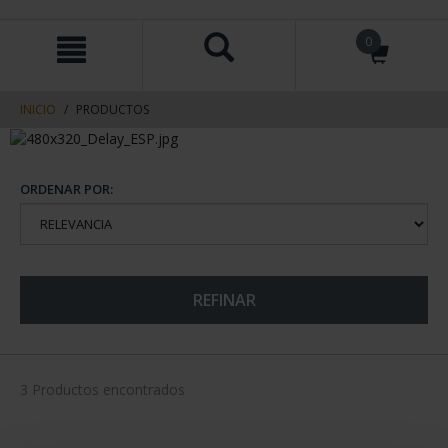
saltar
Saltar
0
al
al
contenido
men
de
navegacin
INICIO
PRODUCTOS
ORDENAR POR:
REFINAR
3 Productos encontrados