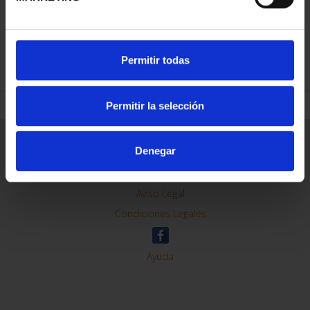
REFINAR
Permitir todas
Permitir la selección
Información General
Denegar
Contacto
Preguntas Frequentes (FAQs)
Aviso Legal
Condiciones Legales
Ayuda