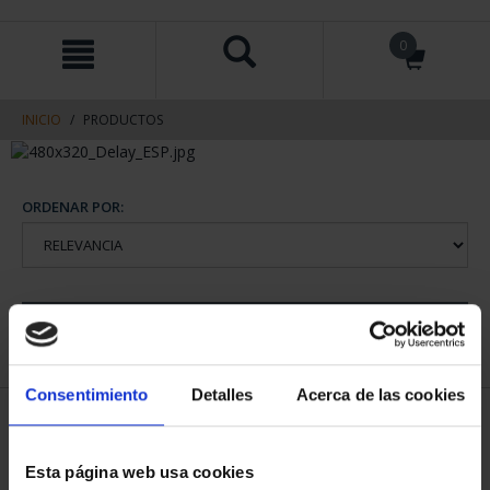
saltar
Saltar
0
al
al
contenido
men
de
navegacin
INICIO
PRODUCTOS
ORDENAR POR:
REFINAR
Consentimiento
Detalles
Acerca de las cookies
1 Productos encontrados
Esta página web usa cookies