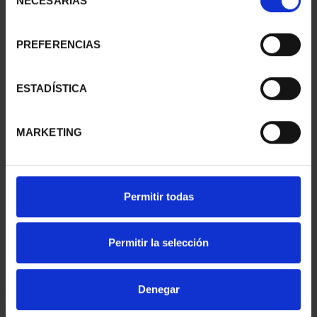
NECESARIAS
de
consentimiento
PREFERENCIAS
SUSCRIPCIÓN
SUSCRIPCIÓN
CAPITALES DE
CAPITALES DE
PROVINCIA 1
PROVINCIA 2
ESTADÍSTICA
949,00 €
949,00 €
Sólo para usuarios
Sólo para usuarios
MARKETING
registrados
registrados
Permitir todas
Permitir la selección
Denegar