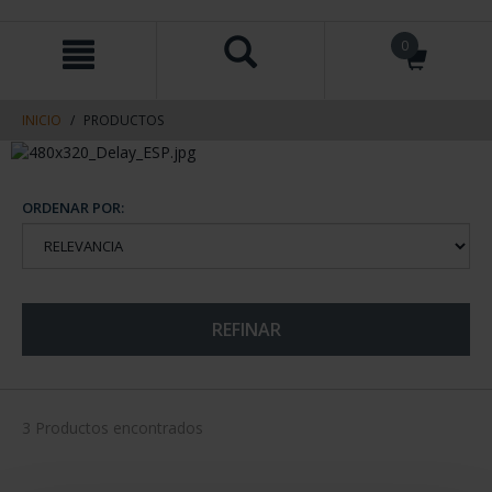
saltar
Saltar
0
al
al
contenido
men
de
navegacin
INICIO
PRODUCTOS
ORDENAR POR:
REFINAR
3 Productos encontrados