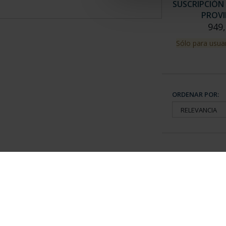
SUSCRIPCIÓN 
PROVI
949,
Sólo para usuar
ORDENAR POR:
Información General
Contacto
|
Preguntas Frequentes (FAQs)
|
Aviso Legal
|
Condicio