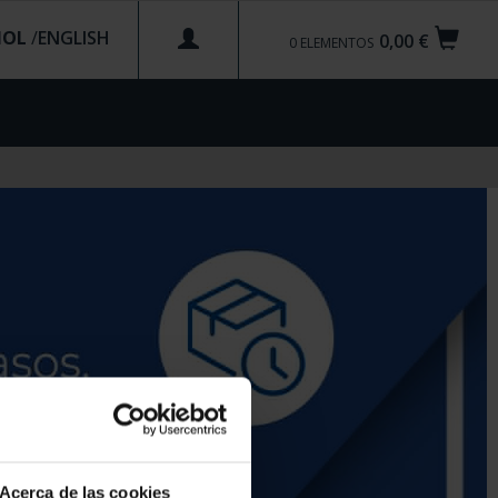
ÑOL
/
0,00 €
0
ELEMENTOS
Acerca de las cookies