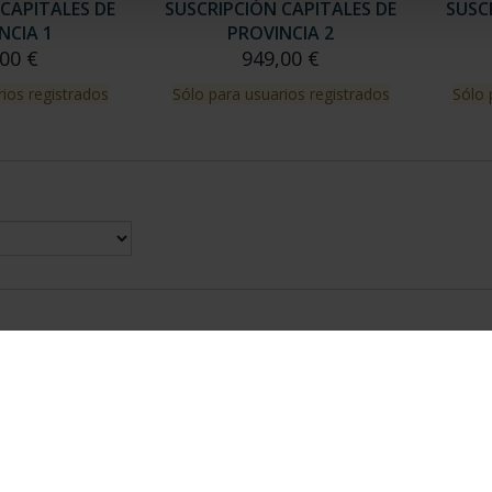
CAPITALES DE
SUSCRIPCIÓN CAPITALES DE
SUSC
NCIA 1
PROVINCIA 2
00 €
949,00 €
ios registrados
Sólo para usuarios registrados
Sólo 
nes Legales
|
|
Ayuda
|