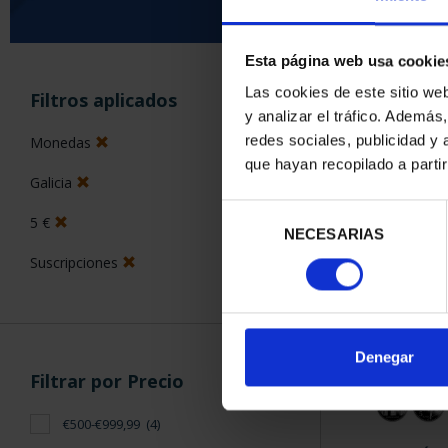
Esta página web usa cookie
ORDENAR POR:
Las cookies de este sitio we
Filtros aplicados
y analizar el tráfico. Ademá
redes sociales, publicidad y
Monedas
que hayan recopilado a parti
Galicia
4 Productos en
Selección
5 €
NECESARIAS
de
consentimiento
Suscripciones
Denegar
Filtrar por Precio
€500-€999,99
(4)