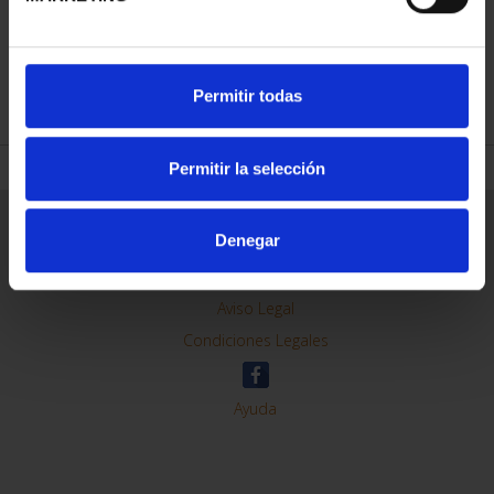
REFINAR
Permitir todas
Permitir la selección
Información General
Denegar
Contacto
Preguntas Frequentes (FAQs)
Aviso Legal
Condiciones Legales
Ayuda