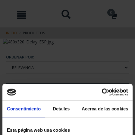
saltar
Saltar
0
al
al
contenido
men
de
navegacin
INICIO
PRODUCTOS
ORDENAR POR:
REFINAR
Consentimiento
Detalles
Acerca de las cookies
1 Productos encontrados
Esta página web usa cookies