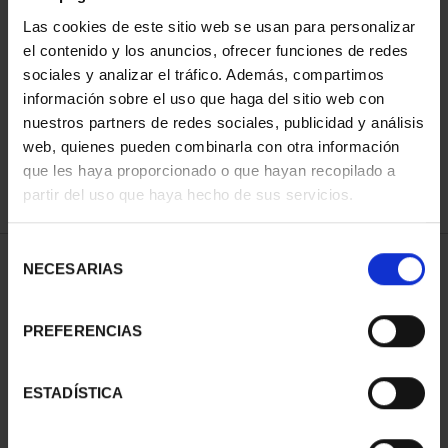
Las cookies de este sitio web se usan para personalizar
el contenido y los anuncios, ofrecer funciones de redes
ORDENAR POR:
sociales y analizar el tráfico. Además, compartimos
información sobre el uso que haga del sitio web con
nuestros partners de redes sociales, publicidad y análisis
web, quienes pueden combinarla con otra información
que les haya proporcionado o que hayan recopilado a
REFINAR
partir del uso que haya hecho de sus servicios.
Selección
1 Productos encontrados
NECESARIAS
de
consentimiento
PREFERENCIAS
ESTADÍSTICA