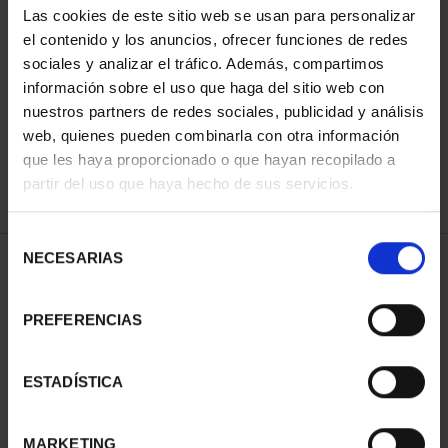
Las cookies de este sitio web se usan para personalizar
el contenido y los anuncios, ofrecer funciones de redes
sociales y analizar el tráfico. Además, compartimos
ORDENAR POR:
información sobre el uso que haga del sitio web con
nuestros partners de redes sociales, publicidad y análisis
web, quienes pueden combinarla con otra información
que les haya proporcionado o que hayan recopilado a
REFINAR
partir del uso que haya hecho de sus servicios.
Selección
NECESARIAS
de
1 Productos encontrados
consentimiento
PREFERENCIAS
ESTADÍSTICA
MARKETING