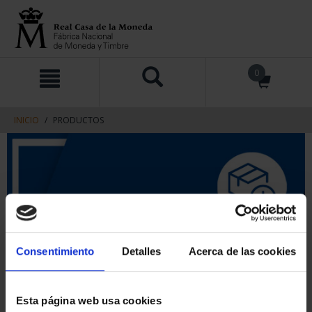
saltar
Saltar
0
al
al
contenido
men
de
navegacin
INICIO
PRODUCTOS
Consentimiento
Detalles
Acerca de las cookies
Esta página web usa cookies