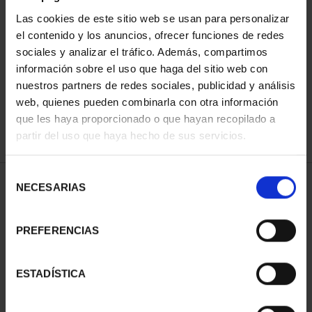
Las cookies de este sitio web se usan para personalizar
el contenido y los anuncios, ofrecer funciones de redes
ORDENAR POR:
sociales y analizar el tráfico. Además, compartimos
información sobre el uso que haga del sitio web con
nuestros partners de redes sociales, publicidad y análisis
web, quienes pueden combinarla con otra información
que les haya proporcionado o que hayan recopilado a
REFINAR
partir del uso que haya hecho de sus servicios.
Selección
1 Productos encontrados
NECESARIAS
de
consentimiento
PREFERENCIAS
ESTADÍSTICA