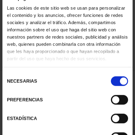
Las cookies de este sitio web se usan para personalizar
el contenido y los anuncios, ofrecer funciones de redes
ORDENAR POR:
sociales y analizar el tráfico. Además, compartimos
información sobre el uso que haga del sitio web con
nuestros partners de redes sociales, publicidad y análisis
web, quienes pueden combinarla con otra información
que les haya proporcionado o que hayan recopilado a
REFINAR
partir del uso que haya hecho de sus servicios.
Selección
1 Productos encontrados
NECESARIAS
de
consentimiento
PREFERENCIAS
ESTADÍSTICA