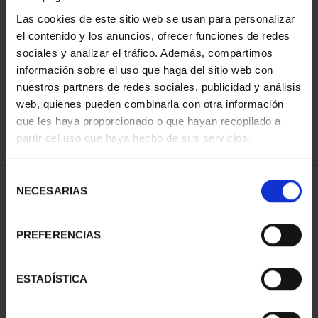
Las cookies de este sitio web se usan para personalizar
el contenido y los anuncios, ofrecer funciones de redes
ORDENAR POR:
sociales y analizar el tráfico. Además, compartimos
información sobre el uso que haga del sitio web con
nuestros partners de redes sociales, publicidad y análisis
web, quienes pueden combinarla con otra información
que les haya proporcionado o que hayan recopilado a
REFINAR
partir del uso que haya hecho de sus servicios.
Selección
1 Productos encontrados
NECESARIAS
de
consentimiento
PREFERENCIAS
ESTADÍSTICA