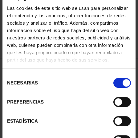
ORDENAR POR:
Las cookies de este sitio web se usan para personalizar
el contenido y los anuncios, ofrecer funciones de redes
sociales y analizar el tráfico. Además, compartimos
información sobre el uso que haga del sitio web con
nuestros partners de redes sociales, publicidad y análisis
REFINAR
web, quienes pueden combinarla con otra información
que les haya proporcionado o que hayan recopilado a
partir del uso que haya hecho de sus servicios.
1 Productos encontrados
Selección
NECESARIAS
de
consentimiento
PREFERENCIAS
ESTADÍSTICA