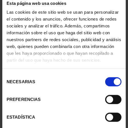
Esta página web usa cookies
- CUENCA
- GUADALAJARA
73,00 €
73,00 €
Las cookies de este sitio web se usan para personalizar
el contenido y los anuncios, ofrecer funciones de redes
sociales y analizar el tráfico. Además, compartimos
información sobre el uso que haga del sitio web con
nuestros partners de redes sociales, publicidad y análisis
web, quienes pueden combinarla con otra información
que les haya proporcionado o que hayan recopilado a
partir del uso que haya hecho de sus servicios.
Selección
NECESARIAS
de
consentimiento
PREFERENCIAS
CAPITALES ESPAÑOLAS
CIUDADES PATRIMONIO
- TOLEDO
II - CUENCA
73,00 €
73,00 €
ESTADÍSTICA