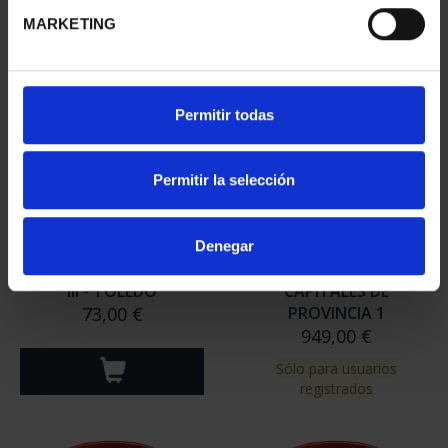
MARKETING
Permitir todas
Permitir la selección
Denegar
CIUDADES PATRIMONIO
SUSCRIPCIÓN
III - TOLEDO
CAPITALES DE
73,00 €
PROVINCIA 1
949,00 €
Sólo para usuarios
registrados